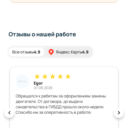
Отзывы о нашей работе
Все отзывы
4.9
Яндекс.Карты
4.9
Дмитрий
02.08.2026
ением замены
Хорошая организация, всё грамотно обь
чи
всегда на связи, документы быстро сдел
коло недели.
машину с внесенными изменениями
аботе.
зарегистрировали с первого раза. Спас
рекомендую!!!!!